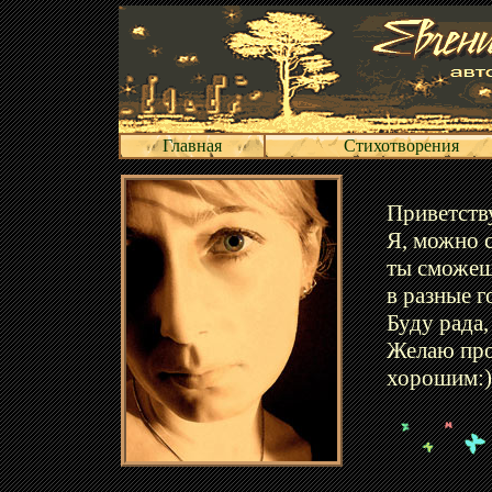
Главная
Стихотворения
Приветству
Я, можно с
ты сможеш
в разные г
Буду рада,
Желаю про
хорошим:)